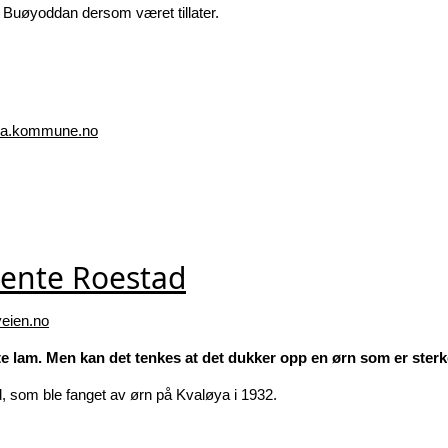
l Buøyoddan dersom været tillater.
eka.kommune.no
Bente Roestad
eien.no
t lite lam. Men kan det tenkes at det dukker opp en ørn som er st
, som ble fanget av ørn på Kvaløya i 1932.