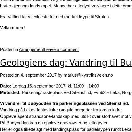
bryter gjennom landskapet. Mange har etterlyst veivisere i dette drama
Fra Vattind tar vi enkleste tur ned merket løype til Struten.
Velkommen !
Posted in
Arrangement
Leave a comment
Geologiens dag: Vandring til B
Posted on
4. september 2017
by
marius@kystriksveien.no
Dato:
Lørdag 16. september 2017, kl. 11:00 – 14:00
Møtested:
Parkering/ rasteplass ved Steinstind, Fv562 – Leka, Norg
Vi vandrer til Buøyodden fra parkeringsplassen ved Steinstind.
Vandring på Lekas fantastiske rødgule bergarter fra jordas indre.
Oppleve åpent strandsone-landskap med utsikt over storhavet mot v
På Buøyoddan kan du oppleve gravrøyser og jettegryter.
Her er også tilrettelagt med landingsplass for padleløypen rundt Leka