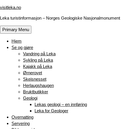
Skip
visitleka.no
to
Leka turistinformasjon – Norges Geologiske Nasjonalmonument
content
Primary Menu
Hjem
Se og gjøre
Vandring på Leka
Sykling på Leka
Kajakk på Leka
Ørnerovet
Skeisnesset
Herlaugshaugen
Bruktbutikker
Geologi
Lekas geologi – en innføring
Leka for Geologer
Overnatting
Servering