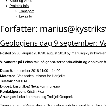
Bilder og video
Praktisk info
Transport
Lekainfo
Forfatter:
marius@kystriks
Geologiens dag 9 september: V
Posted on
30. august 2018
30. august 2018
by
marius@kystriksveien
Vi vandrer på Lekas tak, på gabro-serpentin-olivin og opplever f
Dato:
9. september 2018 11:00 – 14:00
Møtested:
Vassdalen, stistart for Hårfjellet
Telefon:
95031415
E-post:
kristin.floa@leka.kommune.no
Kontaktperson:
Kristin Floa
Arrangør:
Leka kommune og Trollfjell Geopark
Turen starter fra Vassdalen og Trøndelags eldste steinalderboplass. V