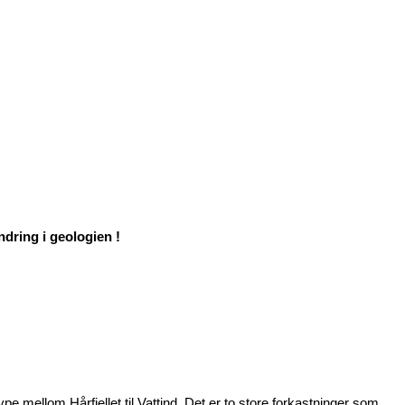
dring i geologien !
e mellom Hårfjellet til Vattind. Det er to store forkastninger som