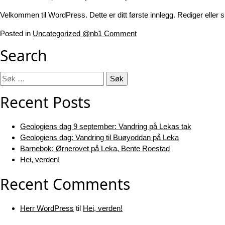
Velkommen til WordPress. Dette er ditt første innlegg. Rediger eller sl
Posted in
Uncategorized @nb
1 Comment
Search
Søk
etter:
Recent Posts
Geologiens dag 9 september: Vandring på Lekas tak
Geologiens dag: Vandring til Buøyoddan på Leka
Barnebok: Ørnerovet på Leka, Bente Roestad
Hei, verden!
Recent Comments
Herr WordPress
til
Hei, verden!