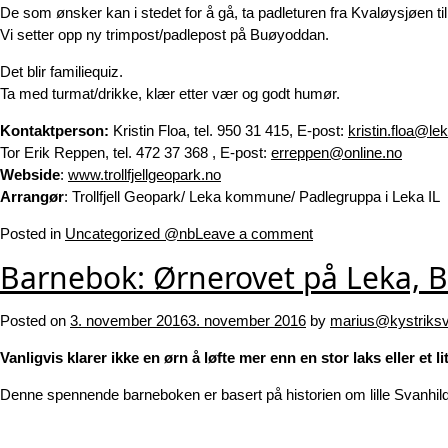
De som ønsker kan i stedet for å gå, ta padleturen fra Kvaløysjøen ti
Vi setter opp ny trimpost/padlepost på Buøyoddan.
Det blir familiequiz.
Ta med turmat/drikke, klær etter vær og godt humør.
Kontaktperson:
Kristin Floa, tel. 950 31 415, E-post:
kristin.floa@l
Tor Erik Reppen, tel. 472 37 368 , E-post:
erreppen@online.no
Webside
:
www.trollfjellgeopark.no
Arrangør
: Trollfjell Geopark/ Leka kommune/ Padlegruppa i Leka IL
Posted in
Uncategorized @nb
Leave a comment
Barnebok: Ørnerovet på Leka, 
Posted on
3. november 2016
3. november 2016
by
marius@kystriksv
Vanligvis klarer ikke en ørn å løfte mer enn en stor laks eller e
Denne spennende barneboken er basert på historien om lille Svanhild