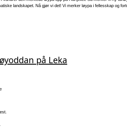
tiske landskapet. Nå gjør vi det! Vi merker løypa i fellesskap og fort
uøyoddan på Leka
e
est.
.