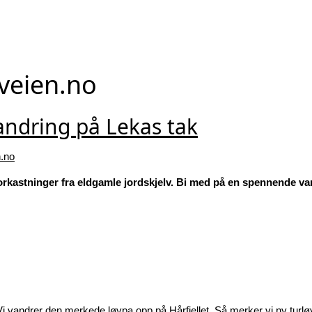
veien.no
andring på Lekas tak
.no
orkastninger fra eldgamle jordskjelv. Bi med på en spennende van
i vandrer den merkede løypa opp på Hårfjellet. Så merker vi ny turløyp