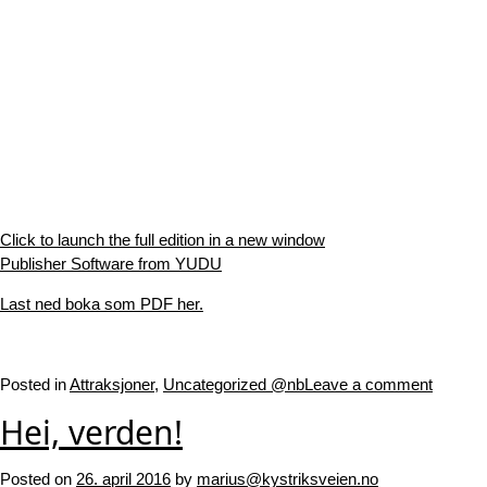
Click to launch the full edition in a new window
Publisher Software from YUDU
Last ned boka som PDF her.
Posted in
Attraksjoner
,
Uncategorized @nb
Leave a comment
Hei, verden!
Posted on
26. april 2016
by
marius@kystriksveien.no