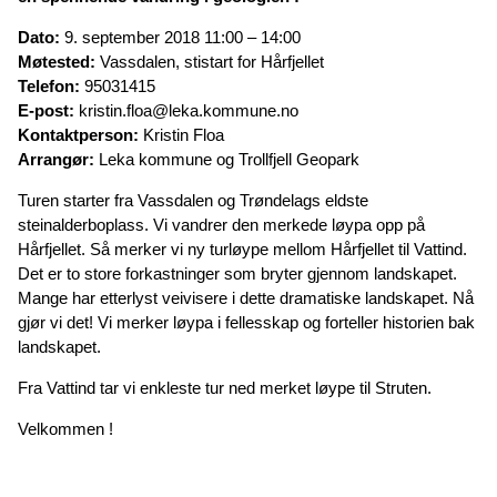
Dato:
9. september 2018 11:00 – 14:00
Møtested:
Vassdalen, stistart for Hårfjellet
Telefon:
95031415
E-post:
kristin.floa@leka.kommune.no
Kontaktperson:
Kristin Floa
Arrangør:
Leka kommune og Trollfjell Geopark
Turen starter fra Vassdalen og Trøndelags eldste
steinalderboplass. Vi vandrer den merkede løypa opp på
Hårfjellet. Så merker vi ny turløype mellom Hårfjellet til Vattind.
Det er to store forkastninger som bryter gjennom landskapet.
Mange har etterlyst veivisere i dette dramatiske landskapet. Nå
gjør vi det! Vi merker løypa i fellesskap og forteller historien bak
landskapet.
Fra Vattind tar vi enkleste tur ned merket løype til Struten.
Velkommen !