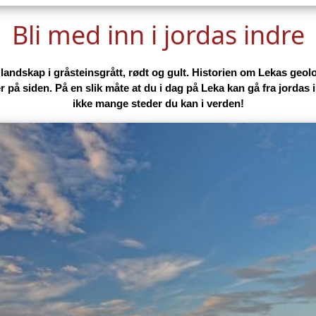
Sykling på Leka
g er kanskje den beste måten å oppleve øya på. Underveis kan du gjø
landskap.
Bli med inn i jordas indre
t landskap i gråsteinsgrått, rødt og gult. Historien om Lekas geolo
r på siden. På en slik måte at du i dag på Leka kan gå fra jorda
ikke mange steder du kan i verden!