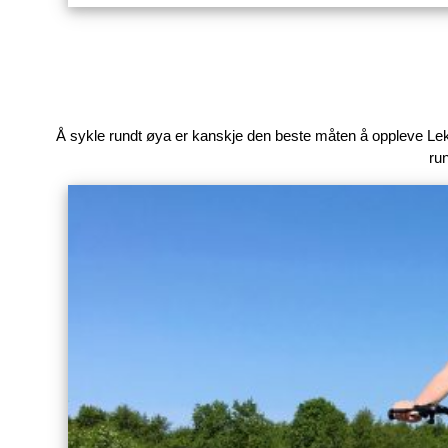
Topp 5 på Leka
Topp 5 på Leka: Det er veldig mange ting å gjøre på Le
høydepunkter for å gjøre planleggingen enklere, og so
Å sykle rundt øya er kanskje den beste måten å oppleve Leka 
run