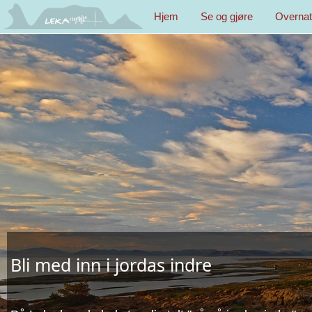
Hjem
Se og gjøre
Overnat
Bli med inn i jordas indre