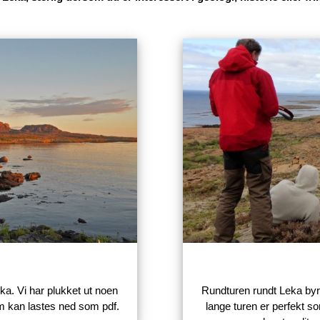
Leka høydepunkter
Leka, særlig dersom du er interessert i geologi, historie eller fr