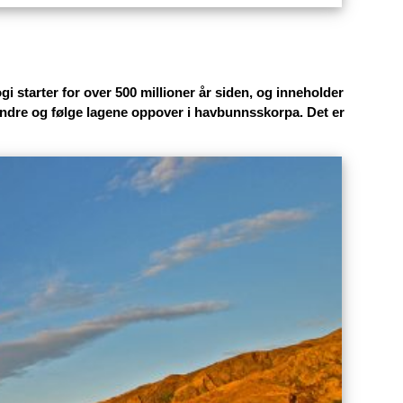
re små stopp, og oppleve et av Norges mest spesielle
gi starter for over 500 millioner år siden, og inneholder
s indre og følge lagene oppover i havbunnsskorpa. Det er