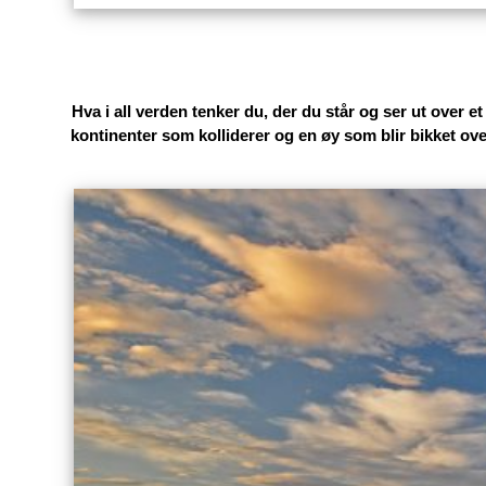
Sykkelturen rundt Leka er bare 28 km (fra havna), o
Hva i all verden tenker du, der du står og ser ut over e
kontinenter som kolliderer og en øy som blir bikket ove