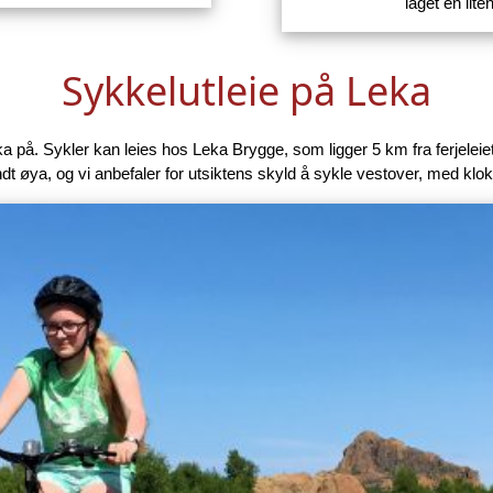
ka. Vi har plukket ut noen
Rundturen rundt Leka byr
m kan lastes ned som pdf.
lange turen er perfekt so
laget en lit
Sykkelutleie på Leka
på. Sykler kan leies hos Leka Brygge, som ligger 5 km fra ferjeleiet.
dt øya, og vi anbefaler for utsiktens skyld å sykle vestover, med klo