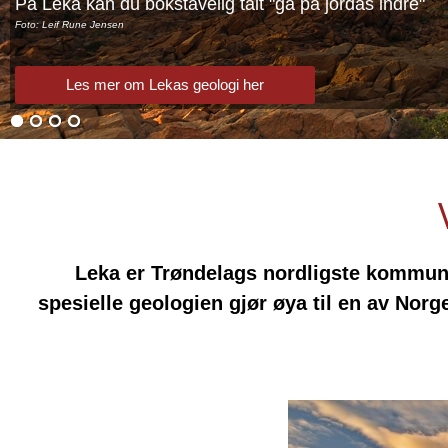
På Leka kan du bokstavelig talt "gå på jordas indre"
Foto: Leif Rune Jensen
Les mer om Lekas geologi her
Leka er Trøndelags nordligste kommune
spesielle geologien gjør øya til en av Nor