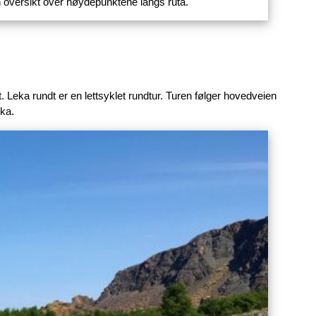
Leka rundt
 både på overraskelser og fantastisk natur. Den 28 km
m sykkeltur, mens de fleste nok kjører egen bil. Vi har
en oversikt over høydepunktene langs ruta.
 Leka rundt er en lettsyklet rundtur. Turen følger hovedveien
kka.